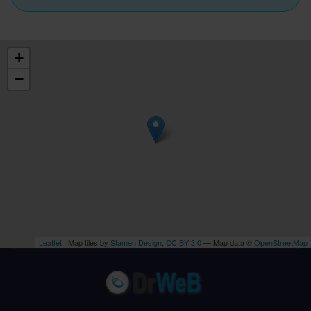
+
−
Leaflet
| Map tiles by
Stamen Design
,
CC BY 3.0
— Map data ©
OpenStreetMap