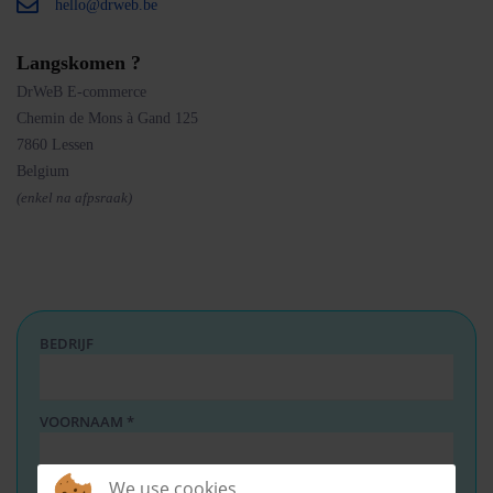
hello@drweb.be
Langskomen ?
DrWeB E-commerce
Chemin de Mons à Gand 125
7860 Lessen
Belgium
(enkel na afpsraak)
BEDRIJF
VOORNAAM
*
We use cookies