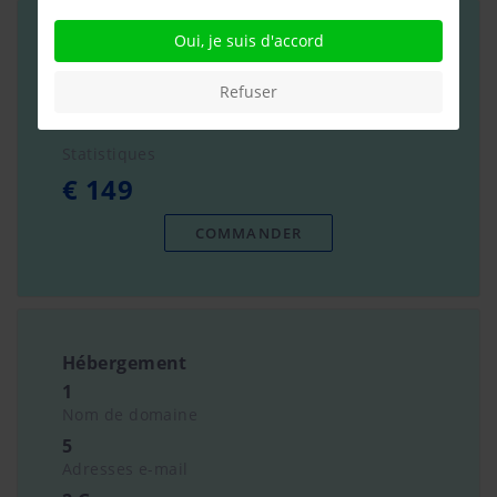
Oui, je suis d'accord
Emailing
Mise en page
Refuser
Envoi
Statistiques
€ 149
COMMANDER
Hébergement
1
Nom de domaine
5
Adresses e-mail